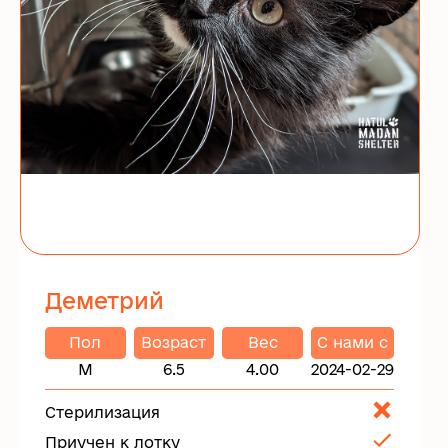
Деметрий
Пол
Возраст
Вес
C нами с
М
6.5
4.00
2024-02-29
Стерилизация
Приучен к лотку