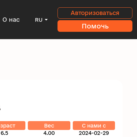
Авторизоваться
О нас
RU
Помочь
ц
зраст
Вес
C нами с
6.5
4.00
2024-02-29