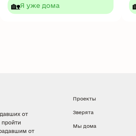
🏡
Я уже дома
Проекты
Зверята
адавших от
 пройти
Мы дома
традавшим от