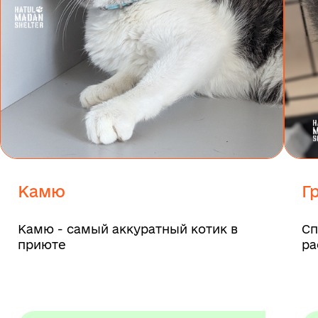
Камю
Г
Камю - самый аккуратный котик в
Сп
приюте
ра