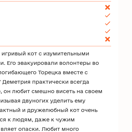
 игривый кот с изумительными
. Его эвакуировали волонтеры во
погибающего Торецка вместе с
У Деметрия практически всегда
, он любит смешно висеть на своем
ризывая двуногих уделить ему
тактный и дружелюбный кот очень
ся к людям, даже к чужим
являет опаски. Любит много