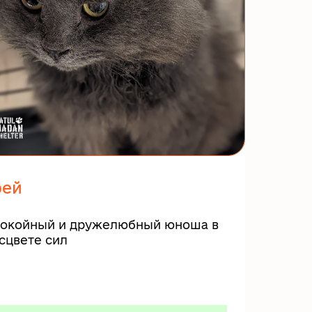
рей
окойный и дружелюбный юноша в
сцвете сил