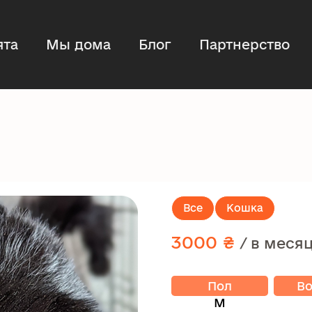
ята
Мы дома
Блог
Партнерство
Все
Кошка
3000 ₴
/ в меся
Пол
Во
М