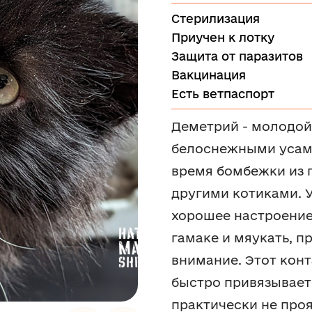
Стерилизация
Приучен к лотку
Защита от паразитов
Вакцинация
Есть ветпаспорт
Деметрий - молодой
белоснежными усами
время бомбежки из 
другими котиками. 
хорошее настроение
гамаке и мяукать, п
внимание. Этот кон
быстро привязывает
практически не про