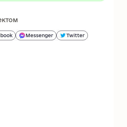
ектом
ebook
Messenger
Twitter