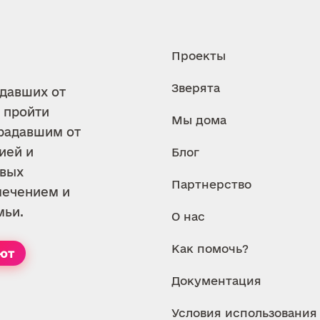
Проекты
Зверята
адавших от
 пройти
Мы дома
традавшим от
ией и
Блог
евых
Партнерство
лечением и
мьи.
О нас
Как помочь?
ют
Документация
Условия использования