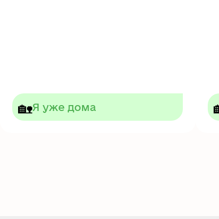
🏡
Я уже дома