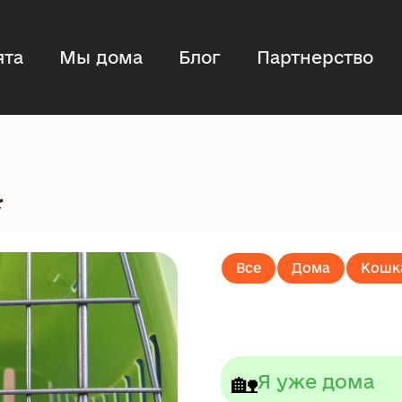
ята
Мы дома
Блог
Партнерство
*
Все
Дома
Кошк
🏡
Я уже дома