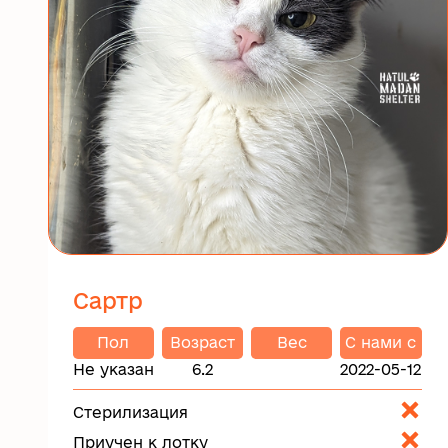
Сартр
Пол
Возраст
Вес
C нами с
Не указан
6.2
2022-05-12
Стерилизация
Приучен к лотку