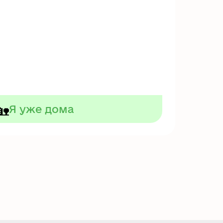
🏡
Я уже дома