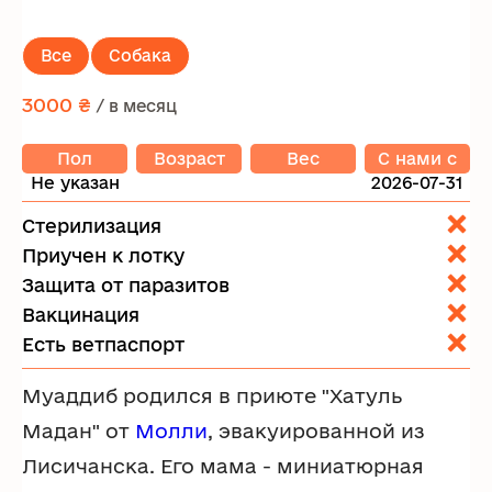
Все
Собака
3000 ₴
/ в месяц
Пол
Возраст
Вес
C нами с
Не указан
2026-07-31
Стерилизация
Приучен к лотку
Защита от паразитов
Вакцинация
Есть ветпаспорт
Муаддиб родился в приюте "Хатуль
Мадан" от
Молли
, эвакуированной из
Лисичанска. Его мама - миниатюрная