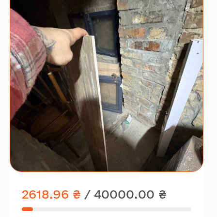
2618.96 ₴
/
40000.00 ₴