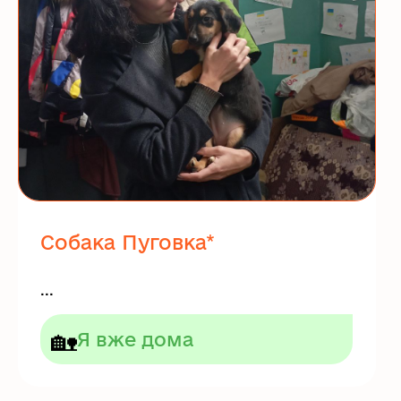
Собака Пуговка*
...
🏡
Я вже дома