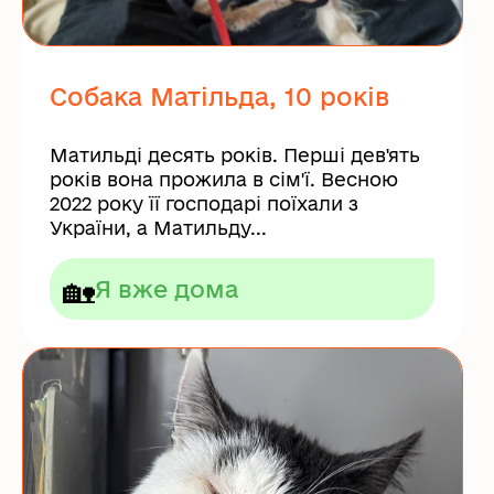
Собака Матільда, 10 років
Матильді десять років. Перші дев'ять
років вона прожила в сім'ї. Весною
2022 року її господарі поїхали з
України, а Матильду...
🏡
Я вже дома