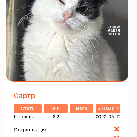
Сартр
Стать
Вік
Вага
З нами з
Не вказано
6.2
2022-05-12
Стерилізація