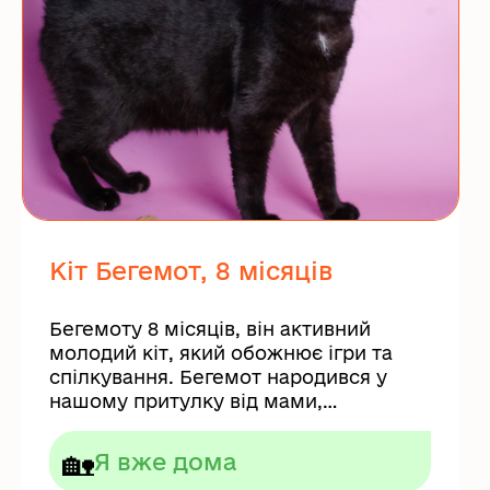
Кіт Бегемот, 8 місяців
Бегемоту 8 місяців, він активний
молодий кіт, який обожнює ігри та
спілкування. Бегемот народився у
нашому притулку від мами,
евакуйованої...
🏡
Я вже дома