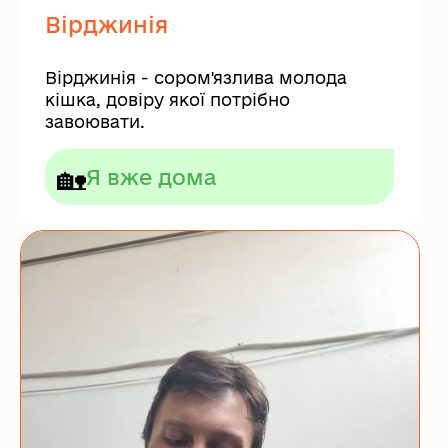
Вірджинія
Вірджинія - сором'язлива молода
кішка, довіру якої потрібно
завоювати.
🏡
Я вже дома