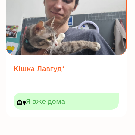
Кішка Лавгуд*
...
🏡
Я вже дома