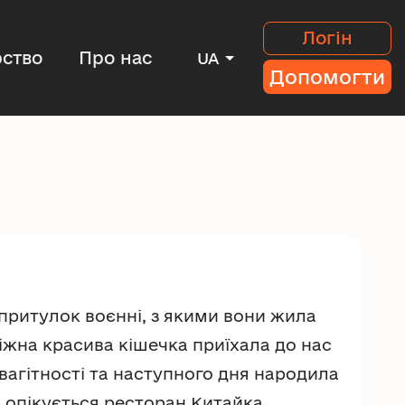
Логін
ство
Про нас
UA
Допомогти
притулок воєнні, з якими вони жила
Ніжна красива кішечка приїхала до нас
 вагітності та наступного дня народила
 опікується ресторан Китайка