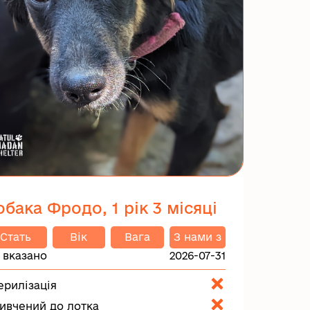
обака Фродо, 1 рік 3 місяці
Стать
Вік
Вага
З нами з
 вказано
2026-07-31
ерилізація
ивчений до лотка