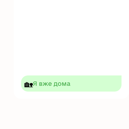
🏡
Я вже дома