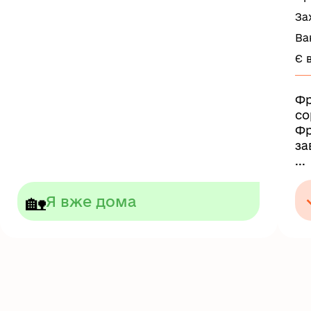
За
Ва
Є 
Фр
со
Фр
за
...
🏡
Я вже дома