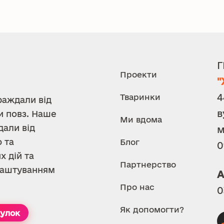
Г
Проекти
"
4
Тваринки
раждали від
в
и повз. Наше
Ми вдома
дали від
м
 та
Блог
0
х дій та
Партнерство
илаштуванням
А
Про нас
0
Як допомогти?
тулок