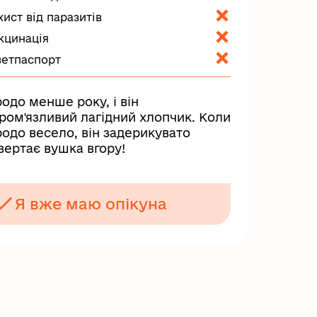
хист від паразитів
кцинація
ветпаспорт
одо менше року, і він
ром'язливий лагідний хлопчик. Коли
одо весело, він задерикувато
вертає вушка вгору!
Я вже маю опікуна