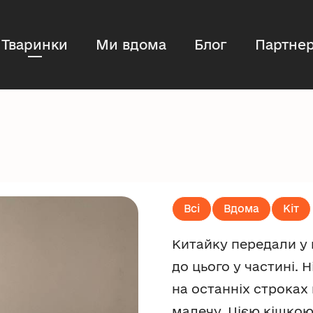
Тваринки
Ми вдома
Блог
Партнер
Всі
Вдома
Кіт
Китайку передали у 
до цього у частині. 
на останніх строках
малечу. Цією кішкою