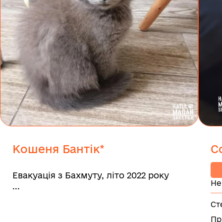
Кошеня Бантік*
С
Евакуація з Бахмуту, літо 2022 року
Не
...
Ст
Пр