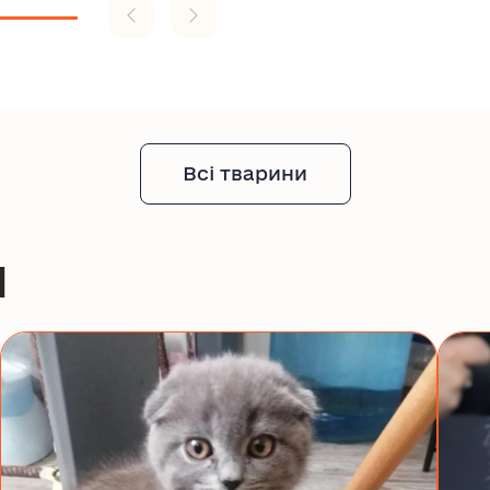
Всі тварини
и