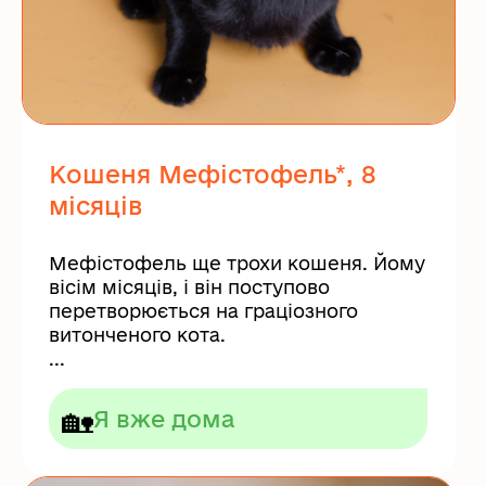
Кошеня Мефістофель*, 8
місяців
Мефістофель ще трохи кошеня. Йому
вісім місяців, і він поступово
перетворюється на граціозного
витонченого кота.
...
🏡
Я вже дома