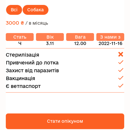
Всі
Собака
3000 ₴
/ в місяць
Стать
Вік
Вага
З нами з
Ч
3.11
12.00
2022-11-16
Стерилізація
Привчений до лотка
Захист від паразитів
Вакцинація
Є ветпаспорт
Стати опікуном