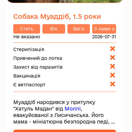
Собака Муаддіб, 1.5 роки
Стать
Вік
Вага
З нами з
Не вказано
2026-07-31
Стерилізація
Привчений до лотка
Захист від паразитів
Вакцинація
Є ветпаспорт
Муаддіб народився у притулку
"Хатуль Мадан" від
Моллі
,
евакуйованої з Лисичанська. Його
мама - мініатюрна безпородна леді, а
батько,...