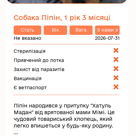
Собака Піпін, 1 рік 3 місяці
Стать
Вік
Вага
З нами з
Не вказано
2026-07-31
Стерилізація
Привчений до лотка
Захист від паразитів
Вакцинація
Є ветпаспорт
Піпін народився у притулку "Хатуль
Мадан" від врятованої мами Мімі. Це
чудовий товариський хлопець, який
легко впишеться у будь-яку родину.
...