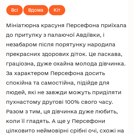
Всі
Вдома
Кіт
Мініатюрна красуня Персефона приїхала
до притулку з палаючої Авдіївки, і
незабаром після порятунку народила
прекрасних здорових діток. Це ласкава,
граціозна, дуже охайна молода дівчинка.
За характером Персефона досить
спокійна та самостійна, підійде для
людей, які не завжди можуть приділяти
пухнастому другові 100% свого часу.
Разом з тим, ця дівчинка дуже любить,
коли її гладять. А ще у Персефони
цілковито неймовірні срібні очі, схожі на