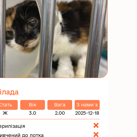
ілада
Стать
Вік
Вага
З нами з
Ж
3.0
2.00
2025-12-18
ерилізація
ивчений до лотка