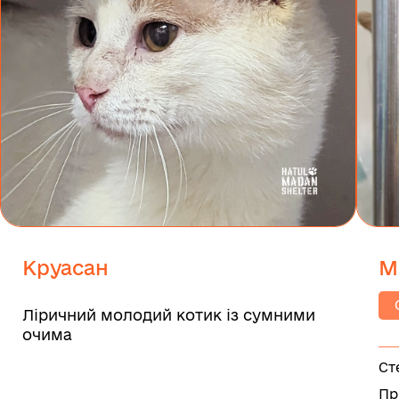
Круасан
М
Ліричний молодий котик із сумними
очима
Ст
Пр