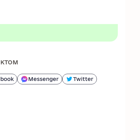
ектом
ebook
Messenger
Twitter