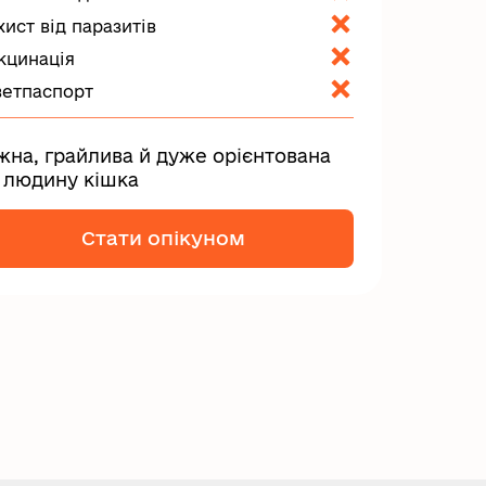
хист від паразитів
кцинація
ветпаспорт
жна, грайлива й дуже орієнтована
 людину кішка
Стати опікуном