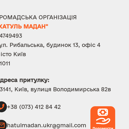
РОМАДСЬКА ОРГАНІЗАЦІЯ
ХАТУЛЬ МАДАН"
4749493
ул. Рибальська, будинок 13, офіс 4
істо Київ
1011
дреса притулку:
3141, Київ, вулиця Володимирська 82в
+38 (073) 412 84 42
hatulmadan.ukr@gmail.com
Допомогти