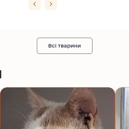
Всі тварини
и