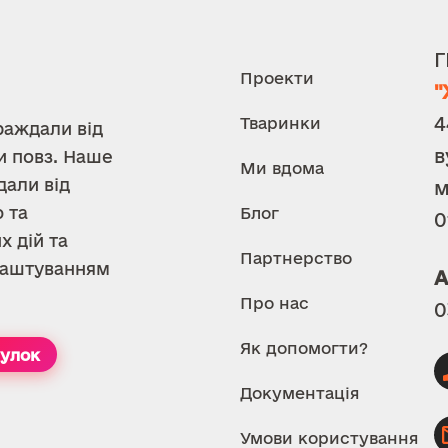
Г
Проекти
"
4
Тваринки
раждали від
в
и повз. Наше
Ми вдома
дали від
м
 та
Блог
0
х дій та
Партнерство
илаштуванням
А
Про нас
0
Як допомогти?
тулок
Документація
Умови користування