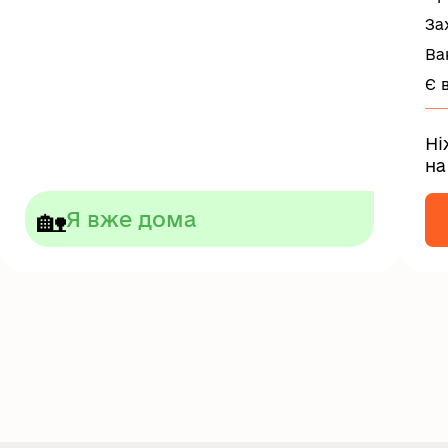
За
Ва
Є 
Ні
на
🏡
Я вже дома