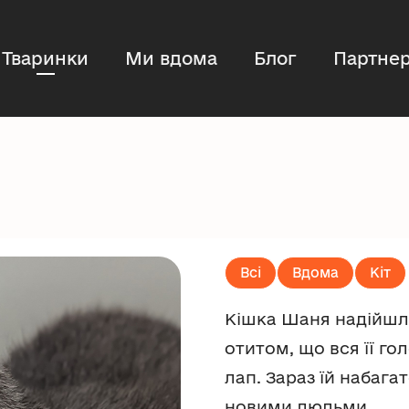
Тваринки
Ми вдома
Блог
Партнер
Всі
Вдома
Кіт
Кішка Шаня надійшла
отитом, що вся її го
лап. Зараз їй набага
новими людьми.