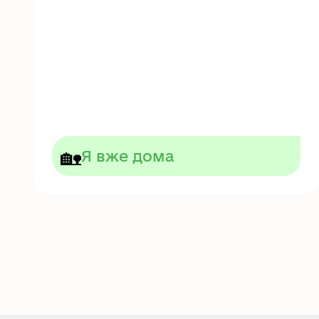
🏡
Я вже дома