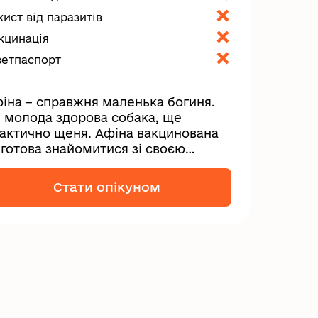
хист від паразитів
кцинація
ветпаспорт
іна – справжня маленька богиня.
 молода здорова собака, ще
актично щеня. Афіна вакцинована
 готова знайомитися зі своєю
вою...
Стати опікуном