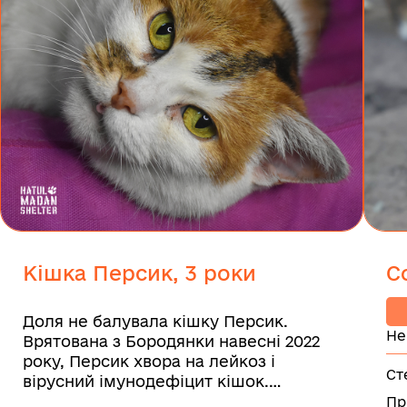
Кішка Персик, 3 роки
С
Доля не балувала кішку Персик.
Не
Врятована з Бородянки навесні 2022
року, Персик хвора на лейкоз і
Ст
вірусний імунодефіцит кішок.
...
Пр