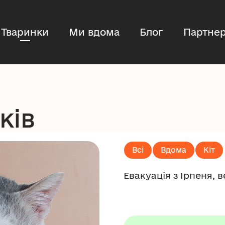
Тваринки
Ми вдома
Блог
Партнер
ків
Всі
Вдома
Кіт
Евакуація з Ірпеня, 