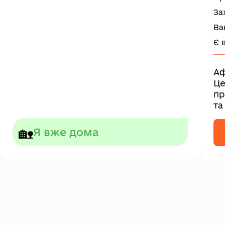
За
Ва
Є 
Аф
Це
пр
та
но
🏡
Я вже дома