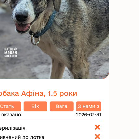
обака Афіна, 1.5 роки
Стать
Вік
Вага
З нами з
 вказано
2026-07-31
ерилізація
ивчений до лотка