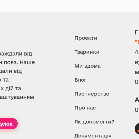
Г
Проекти
"
4
Тваринки
раждали від
в
и повз. Наше
Ми вдома
дали від
м
 та
Блог
0
х дій та
Партнерство
илаштуванням
А
Про нас
0
Як допомогти?
тулок
Документація