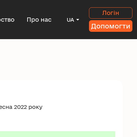
Логін
ство
Про нас
UA
Допомогти
весна 2022 року