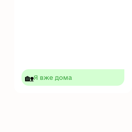
🏡
Я вже дома