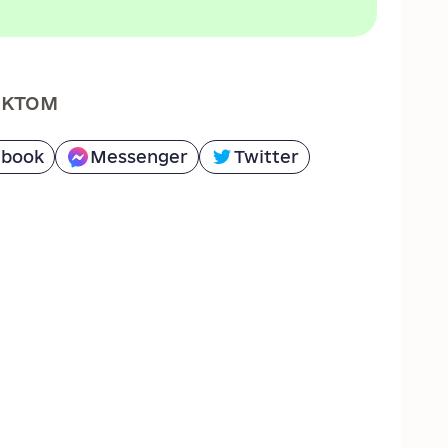
ектом
ebook
Messenger
Twitter