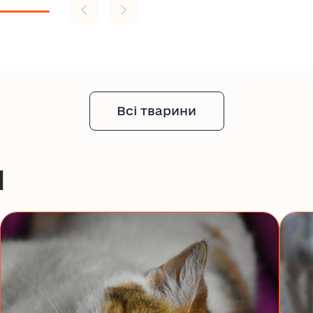
Всі тварини
и