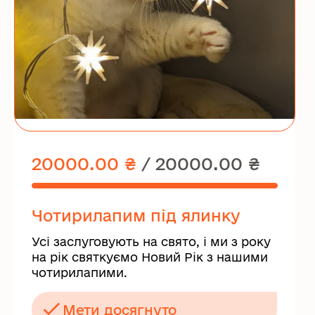
20000.00 ₴
/
20000.00 ₴
Чотирилапим під ялинку
Усі заслуговують на свято, і ми з року
на рік святкуємо Новий Рік з нашими
чотирилапими.
Мети досягнуто