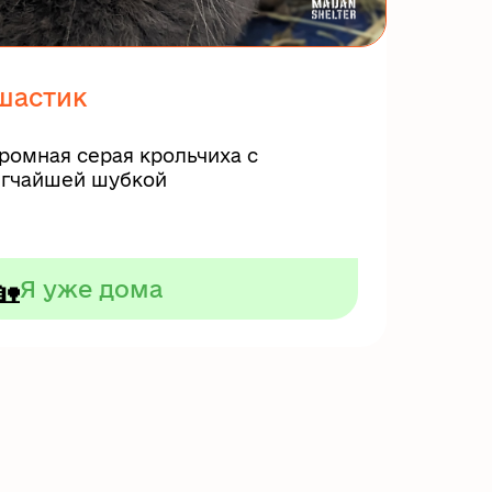
шастик
ромная серая крольчиха с
гчайшей шубкой
🏡
Я уже дома