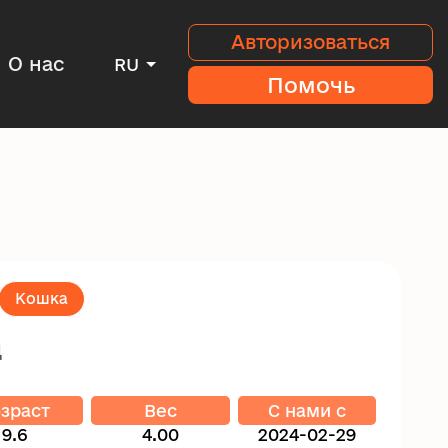
Авторизоваться
О нас
RU
Помочь
Кошка
ц
зраст
Вес
C нами с
9.6
4.00
2024-02-29