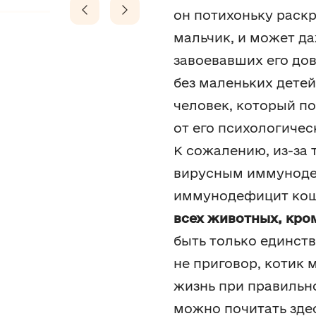
он потихоньку раск
мальчик, и может да
завоевавших его до
без маленьких дете
человек, который п
от его психологичес
К сожалению, из-за 
вирусным иммуноде
иммунодефицит ко
всех животных, кро
быть только единств
не приговор, котик
жизнь при правильно
можно почитать здес