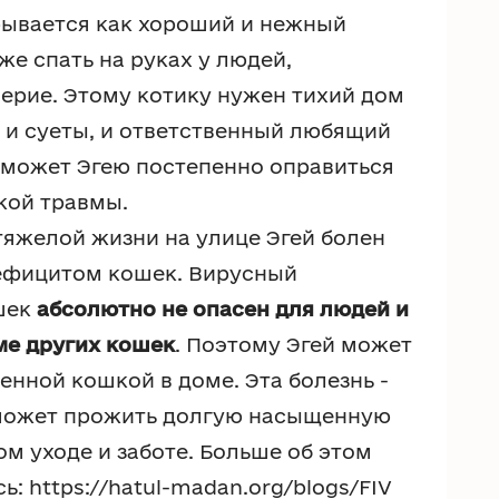
рывается как хороший и нежный
же спать на руках у людей,
верие. Этому котику нужен тихий дом
й и суеты, и ответственный любящий
оможет Эгею постепенно оправиться
кой травмы.
тяжелой жизни на улице Эгей болен
фицитом кошек. Вирусный
шек
абсолютно не опасен для людей и
ме других кошек
. Поэтому Эгей может
енной кошкой в доме. Эта болезнь -
 может прожить долгую насыщенную
м уходе и заботе. Больше об этом
ь: https://hatul-madan.org/blogs/FIV