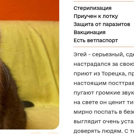
Стерилизация
Приучен к лотку
Защита от паразитов
Вакцинация
Есть ветпаспорт
Эгей - серьезный, с
настрадался за свою
приют из Торецка, п
настоящим посттрав
пугают громкие звук
на свете он ценит т
мирно поспать в без
выглядит очень уст
доверять людям. С те