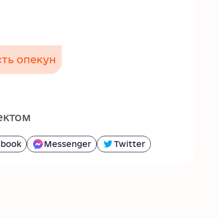
сть опекун
ектом
ebook
Messenger
Twitter