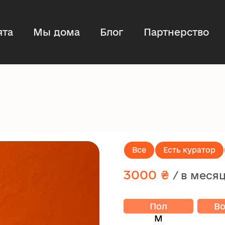
ята
Мы дома
Блог
Партнерство
Все
Есть куратор
3000 ₴
/ в меся
Пол
Во
М