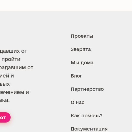
Проекты
Зверята
адавших от
 пройти
Мы дома
традавшим от
ией и
Блог
евых
Партнерство
лечением и
мьи.
О нас
Как помочь?
ют
Документация