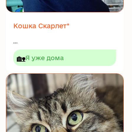
Кошка Скарлет*
...
🏡
Я уже дома