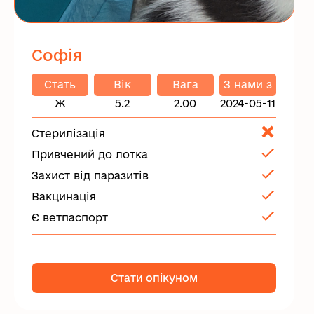
Софія
Стать
Вік
Вага
З нами з
Ж
5.2
2.00
2024-05-11
Стерилізація
Привчений до лотка
Захист від паразитів
Вакцинація
Є ветпаспорт
Стати опікуном