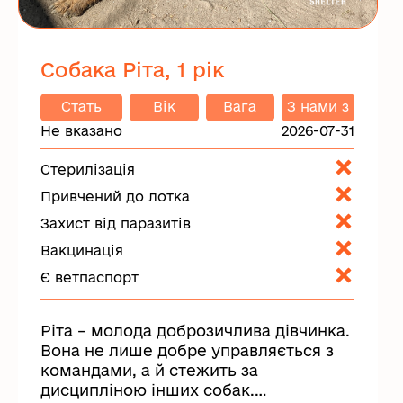
Собака Ріта, 1 рік
Стать
Вік
Вага
З нами з
Не вказано
2026-07-31
Стерилізація
Привчений до лотка
Захист від паразитів
Вакцинація
Є ветпаспорт
Ріта – молода доброзичлива дівчинка.
Вона не лише добре управляється з
командами, а й стежить за
дисципліною інших собак.