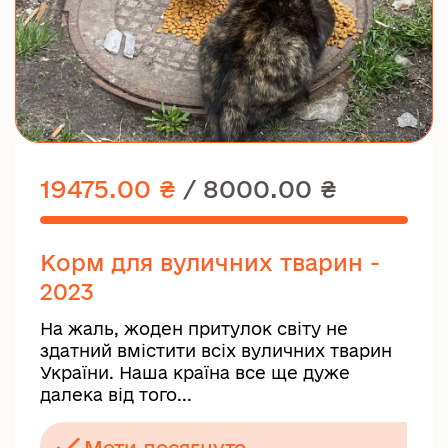
19475.00 ₴
/
8000.00 ₴
Корм для вуличних тварин -
2023
На жаль, жоден притулок світу не
здатний вмістити всіх вуличних тварин
України. Наша країна все ще дуже
далека від того...
Мети досягнуто